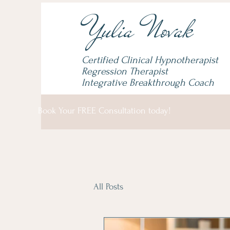
Yulia Novak
Certified Clinical Hypnotherapist
Regression Therapist
Integrative Breakthrough
Coach
Book Your FREE Consultation today!
All Posts