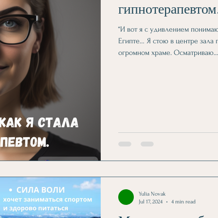
гипнотерапевтом
“И вот я с удивлением понимаю
Египте… Я стою в центре зала
огромном храме. Осматриваю...
Yulia Novak
Jul 17, 2024
4 min read