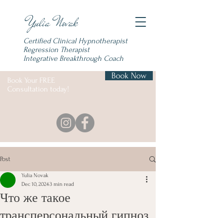
Yulia Novak
Certified Clinical Hypnotherapist
Regression Therapist
Integrative Breakthrough
Coach
Book Now
Book Your FREE
Consultation today!
Post
Yulia Novak
Dec 10, 2024
3 min read
Что же такое
трансперсональный гипноз