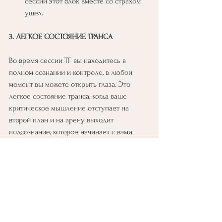
сессии этот блок вместе со страхом 
ушел.
3. ЛЕГКОЕ СОСТОЯНИЕ ТРАНСА
Во время сессии ТГ вы находитесь в 
полном сознании и контроле, в любой 
момент вы можете открыть глаза. Это 
легкое состояние транса, когда ваше 
критическое мышление отступает на 
второй план и на арену выходит 
подсознание, которое начинает с вами 
общаться через различные каналы 
восприятия информации: визуальные 
образы и картинки, телесные ощущения, 
или просто поток информации и 
внутреннее знание, что это было так.
4. ЭТО БЕЗОПАСНО