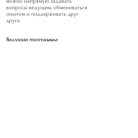
можно напрямую задавать
вопросы ведущим, обмениваться
опытом и поддерживать друг
друга.
Ведущие программы:
Юля Новак
– сертифицированный
гипнотерапевт, окончила одну из
старейших школ
трансперсонального гипноза в
США.
Юля Евдокимова
– клинический
диетолог в Alliance Health, Bachelor
of Science, "Food and Nutrition",
виньяса йога инструктор.