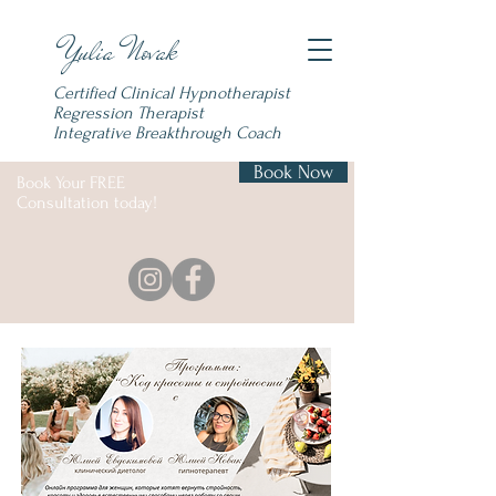
Yulia Novak
Certified Clinical Hypnotherapist
Regression Therapist
Integrative Breakthrough
Coach
Book Now
Book Your FREE
Consultation today!